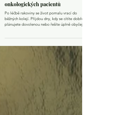
Scanxiety: Strach před
kontrolou, který zná mnoho
onkologických pacientů
Po léčbě rakoviny se život pomalu vrací do
běžných kolejí. Přijdou dny, kdy se cítíte dobře,
plánujete dovolenou nebo řešíte úplně obyčejné
starosti. Pak se ale v kalendáři objeví termín
kontroly. A najednou je všechno jinak. Možná
hůř spíte. Častěji přemýšlíte nad tím, jestli vás
nebolí záda víc než obvykle. Každé píchnutí v
těle začne mít nový význam. Hlavou se honí
otázka: Co když se nemoc vrátila? Pro tento stav
existuje dokonce vlastní název – scanxiety.
Označuje úzkost