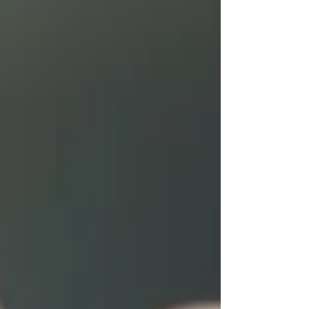
Ačkoliv název odkazuje na chemoterapii,
odborníci dnes používají širší pojem kognitivní
poruchy související s nádorovým onemocněním
a jeho léčbou. Výzkumy totiž ukazují, že na
těchto potížích se může podílet nejen
chemoterapie, ale také samotné onemocnění,
hormonální