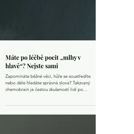
Máte po léčbě pocit „mlhy v
hlavě“? Nejste sami
Zapomínáte běžné věci, hůře se soustředíte
nebo déle hledáte správná slova? Takzvaný
chemobrain je častou zkušeností lidí po
onkologické léčbě. Přesto o něm mnoho
pacientů slyší až ve chvíli, kdy ho sami zažijí.