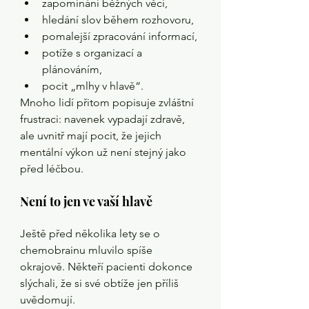
zapomínání běžných věcí,
hledání slov během rozhovoru,
pomalejší zpracování informací,
potíže s organizací a 
plánováním,
pocit „mlhy v hlavě“.
Mnoho lidí přitom popisuje zvláštní 
frustraci: navenek vypadají zdravě, 
ale uvnitř mají pocit, že jejich 
mentální výkon už není stejný jako 
před léčbou.
Není to jen ve vaší hlavě
Ještě před několika lety se o 
chemobrainu mluvilo spíše 
okrajově. Někteří pacienti dokonce 
slýchali, že si své obtíže jen příliš 
uvědomují.