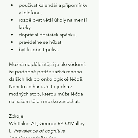
používat kalendář a připomínky 
v telefonu,
rozdělovat větší úkoly na menší 
kroky,
dopřát si dostatek spánku,
pravidelně se hýbat,
být k sobě trpěliví.
Možná nejdůležitější je ale vědomí, 
že podobné potíže zažívá mnoho 
dalších lidí po onkologické léčbě. 
Není to selhání. Je to jedna z 
možných stop, kterou může léčba 
na našem těle i mozku zanechat.
Zdroje:
Whittaker AL, George RP, O'Malley 
L. 
Prevalence of cognitive 