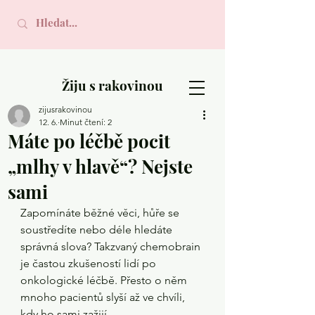
Žiju s rakovinou
zijusrakovinou
12. 6.
Minut čtení: 2
Máte po léčbě pocit
„mlhy v hlavě“? Nejste
sami
Zapomínáte běžné věci, hůře se 
soustředíte nebo déle hledáte 
správná slova? Takzvaný chemobrain 
je častou zkušeností lidí po 
onkologické léčbě. Přesto o něm 
mnoho pacientů slyší až ve chvíli, 
kdy ho sami zažijí.