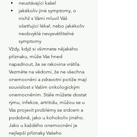
neustávající kašel
jakékoliv jiné symptomy, o 
nichž s Vámi mluvil Váš 
ošetřující lékař, nebo jakékoliv 
neobvyklé nevysvětlitelné 
symptomy
Vždy, když si všimnete nějakého 
příznaku, může Vás hned 
napadnout, že se rakovina vrátila. 
Vezměte na vědomí, že ne všechna 
onemocnění a zdravotní potíže mají 
souvislost s Vaším onkologickým 
onemocněním. Stále můžete dostat 
rýmu, infekce, artritidu, můžou se u 
Vás projevit problémy se srdcem a 
podobně, jako u kohokoliv jiného. 
Jako u každého onemocnění je 
nejlepší příznaky Vašeho 