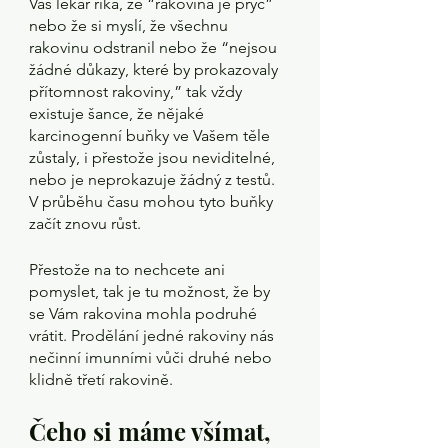
Váš lékař říká, že “rakovina je pryč” 
nebo že si myslí, že všechnu 
rakovinu odstranil nebo že “nejsou 
žádné důkazy, které by prokazovaly 
přítomnost rakoviny,” tak vždy 
existuje šance, že nějaké 
karcinogenní buňky ve Vašem těle 
zůstaly, i přestože jsou neviditelné, 
nebo je neprokazuje žádný z testů. 
V průběhu času mohou tyto buňky 
začít znovu růst.
Přestože na to nechcete ani 
pomyslet, tak je tu možnost, že by 
se Vám rakovina mohla podruhé 
vrátit. Prodělání jedné rakoviny nás 
nečinní imunními vůči druhé nebo 
klidně třetí rakovině.
Čeho si máme všímat, 