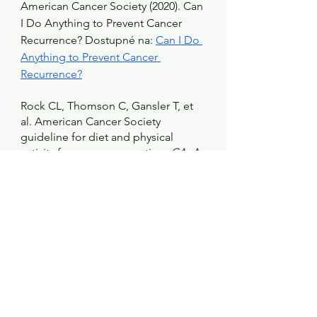
American Cancer Society (2020). Can 
I Do Anything to Prevent Cancer 
Recurrence? Dostupné na: 
Can I Do 
Anything to Prevent Cancer 
Recurrence?
Rock CL, Thomson C, Gansler T, et 
al. American Cancer Society 
guideline for diet and physical 
activity for cancer prevention. 
CA: A 
Cancer Journal for Clinicians. 
2020;70(4). doi:10.3322/caac.21591. 
Dostupné na: 
https://onlinelibrary.wiley.com/doi/f
ull/10.3322/caac.21591 on June 9, 
2020.
Obrázek od: 