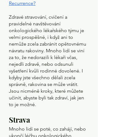
Recurrence?
Zdravé stravování, cvičení a 
pravidelné navštěvování 
onkologického lékařského týmu je 
velmi prospěšné, i když ani to 
nemůže zcela zabránit opětovnému 
návratu rakoviny. Mnoho lidí se viní 
za to, že nedorazili k lékaři včas, 
nejedli zdravě, nebo odsunuli 
vyšetření kvůli rodinné dovolené.
I 
kdyby jste
všechno dělali zcela 
správně, rakovina se může vrátit. 
Jsou nicméně kroky, které můžete 
učinit, abyste byli tak zdraví, jak jen 
to je možné. 
Strava
Mnoho lidí se poté, co zahájí, nebo 
ukončí léčbu onkologického 