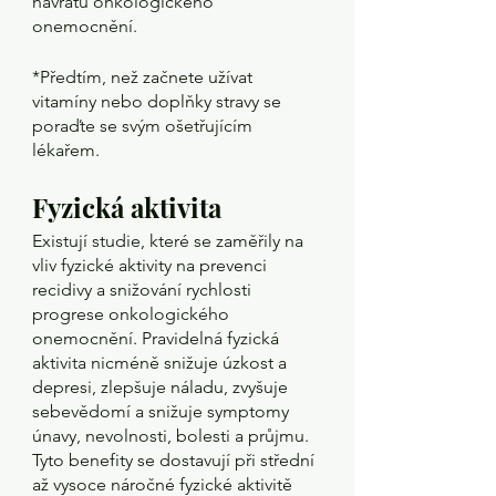
návratu onkologického 
onemocnění.
*Předtím, než začnete užívat 
vitamíny nebo doplňky stravy se 
poraďte se svým ošetřujícím 
lékařem.
Fyzická aktivita
Existují studie, které se zaměřily na 
vliv fyzické aktivity na prevenci 
recidivy a snižování rychlosti 
progrese onkologického 
onemocnění. Pravidelná fyzická 
aktivita nicméně snižuje úzkost a 
depresi, zlepšuje náladu, zvyšuje 
sebevědomí a snižuje symptomy 
únavy, nevolnosti, bolesti a průjmu. 
Tyto benefity se dostavují při střední 
až vysoce náročné fyzické aktivitě 