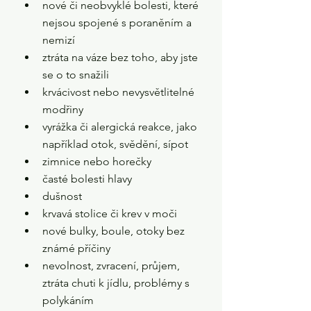
nové či neobvyklé bolesti, které 
nejsou spojené s poraněním a 
nemizí
ztráta na váze bez toho, aby jste 
se o to snažili
krvácivost nebo nevysvětlitelné 
modřiny
vyrážka či alergická reakce, jako 
například otok, svědění, sípot
zimnice nebo horečky
časté bolesti hlavy
dušnost
krvavá stolice či krev v moči
nové bulky, boule, otoky bez 
známé příčiny
nevolnost, zvracení, průjem, 
ztráta chuti k jídlu, problémy s 
polykáním