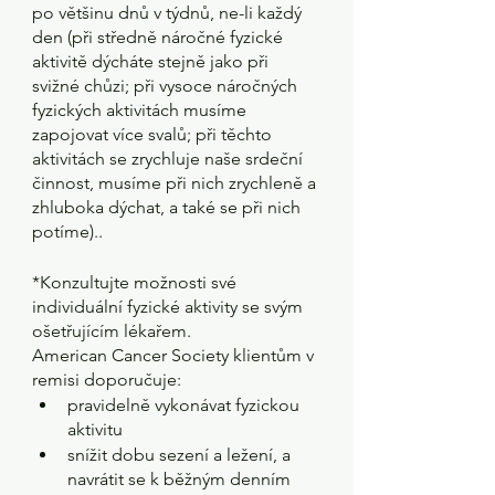
po většinu dnů v týdnů, ne-li každý 
den (při středně náročné fyzické 
aktivitě dýcháte stejně jako při 
svižné chůzi; při vysoce náročných 
fyzických aktivitách musíme 
zapojovat více svalů; při těchto 
aktivitách se zrychluje naše srdeční 
činnost, musíme při nich zrychleně a 
zhluboka dýchat, a také se při nich 
potíme).. 
*Konzultujte možnosti své 
individuální fyzické aktivity se svým 
ošetřujícím lékařem.
American Cancer Society klientům v 
remisi doporučuje:
pravidelně vykonávat fyzickou 
aktivitu
snížit dobu sezení a ležení, a 
navrátit se k běžným denním 