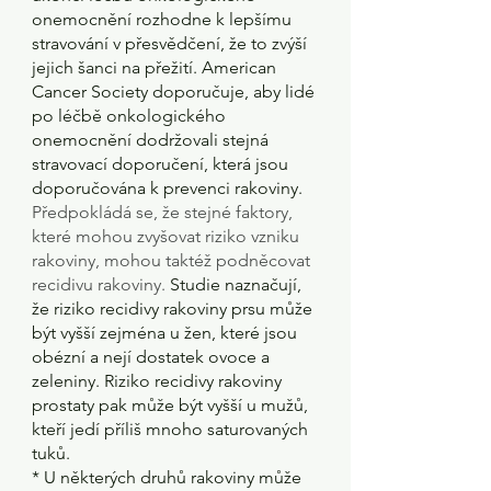
onemocnění rozhodne k lepšímu 
stravování v přesvědčení, že to zvýší 
jejich šanci na přežití. American 
Cancer Society doporučuje, aby lidé 
po léčbě onkologického 
onemocnění dodržovali stejná 
stravovací doporučení, která jsou 
doporučována k prevenci rakoviny.  
Předpokládá se, že stejné faktory, 
které mohou zvyšovat riziko vzniku 
rakoviny, mohou taktéž podněcovat 
recidivu rakoviny.
 Studie naznačují, 
že riziko recidivy rakoviny prsu může 
být vyšší zejména u žen, které jsou 
obézní a nejí dostatek ovoce a 
zeleniny. Riziko recidivy rakoviny 
prostaty pak může být vyšší u mužů, 
kteří jedí příliš mnoho saturovaných 
tuků.
* U některých druhů rakoviny může 