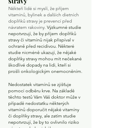
stravy
Někteří lidé si myslí, že příjem 
vitamínů, bylinek a dalších dietních 
doplňků stravy je prevencí před 
návratem rakoviny. 
Výzkumné studie 
nepotvrzují, že by příjem doplňků 
stravy či vitamínů nijak přispíval v 
ochraně před recidivou. Některé 
studie nicméně ukazují, že nějaké 
doplňky stravy mohou mít nečekané 
škodlivé dopady na lidi, kteří si 
prošli onkologickým onemocněním.
Nedostatek vitamínů se zjišťuje 
pomocí odběru krve. Na základě 
těchto testů Vám Váš doktor může v 
případě nedostatku některých 
vitamínů doporučit nějaké vitamíny 
či doplňky stravy, ale zatím studie 
nepotvrzují, že by to ovlivnilo riziko 