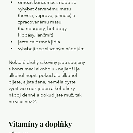
omezit konzumaci, nebo se 
vyhýbat červenému masu 
(hovězí, vepřové, jehněčí) a 
zpracovanému masu 
(hamburgery, hot dogy, 
klobásy, lančmít)
jezte celozrnná jídla
vyhýbejte se slazeným nápojům
Některé druhy rakoviny jsou spojeny 
s konzumací alkoholu - nejlepší je 
alkohol nepít, pokud ale alkohol 
pijete, a jste žena, neměla byste 
vypít více než jeden alkoholický 
nápoj denně a pokud jste muž, tak 
ne více než 2.
Vitamíny a doplňky 