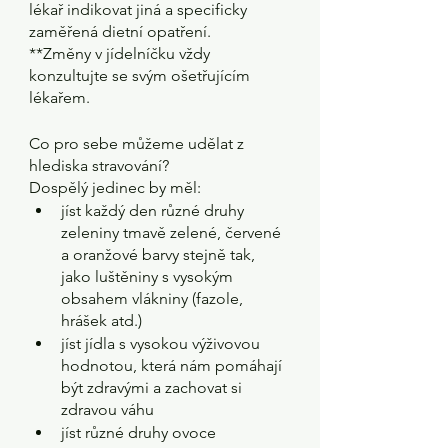
lékař indikovat jiná a specificky 
zaměřená dietní opatření. 
**Změny v jídelníčku vždy 
konzultujte se svým ošetřujícím 
lékařem.
Co pro sebe můžeme udělat z 
hlediska stravování?
Dospělý jedinec by měl:
jíst každý den různé druhy 
zeleniny tmavě zelené, červené 
a oranžové barvy stejně tak, 
jako luštěniny s vysokým 
obsahem vlákniny (fazole, 
hrášek atd.)
jíst jídla s vysokou výživovou 
hodnotou, která nám pomáhají 
být zdravými a zachovat si 
zdravou váhu
jíst různé druhy ovoce