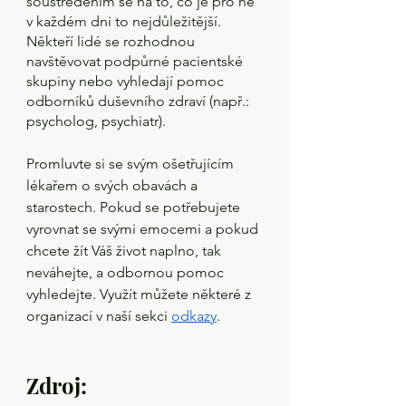
soustředěním se na to, co je pro ně 
v každém dni to nejdůležitější. 
Někteří lidé se rozhodnou 
navštěvovat podpůrné pacientské 
skupiny nebo vyhledají pomoc 
odborníků duševního zdraví (např.: 
psycholog, psychiatr).
Promluvte si se svým ošetřujícím 
lékařem o svých obavách a 
starostech. Pokud se potřebujete 
vyrovnat se svými emocemi a pokud 
chcete žít Váš život naplno, tak 
neváhejte, a odbornou pomoc 
vyhledejte. Využít můžete některé z 
organizací v naší sekci 
odkazy
.
Zdroj: