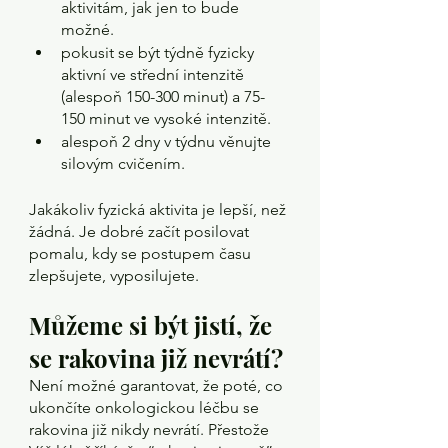
aktivitám, jak jen to bude 
možné.
pokusit se být týdně fyzicky 
aktivní ve střední intenzitě 
(alespoň 150-300 minut) a 75-
150 minut ve vysoké intenzitě.
alespoň 2 dny v týdnu věnujte 
silovým cvičením.
Jakákoliv fyzická aktivita je lepší, než 
žádná. Je dobré začít posilovat 
pomalu, kdy se postupem času 
zlepšujete, vyposilujete.
Můžeme si být jistí, že 
se rakovina již nevrátí?
Není možné garantovat, že poté, co 
ukončíte onkologickou léčbu se 
rakovina již nikdy nevrátí. Přestože 