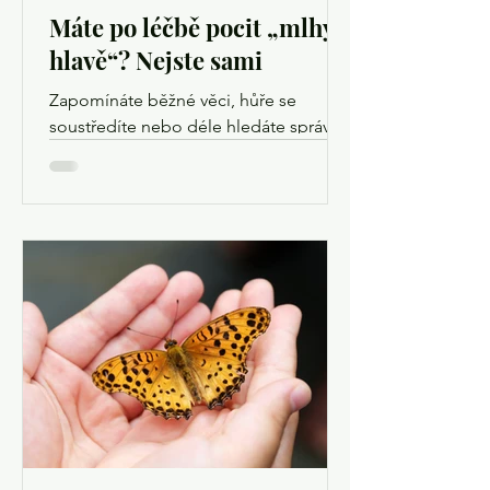
Máte po léčbě pocit „mlhy v
hlavě“? Nejste sami
Zapomínáte běžné věci, hůře se
soustředíte nebo déle hledáte správná
slova? Takzvaný chemobrain je častou
zkušeností lidí po onkologické léčbě.
Přesto o něm mnoho pacientů slyší až
ve chvíli, kdy ho sami zažijí. Ačkoliv
název odkazuje na chemoterapii,
odborníci dnes používají širší pojem
kognitivní poruchy související s
nádorovým onemocněním a jeho
léčbou. Výzkumy totiž ukazují, že na
těchto potížích se může podílet nejen
chemoterapie, ale také samotné
onemocnění, hormonální