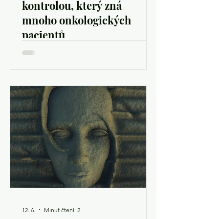
kontrolou, který zná
mnoho onkologických
pacientů
Po léčbě rakoviny se život pomalu vrací
do běžných kolejí. Přijdou dny, kdy se
cítíte dobře, plánujete dovolenou
nebo řešíte úplně obyčejné starosti.
Pak se ale v kalendáři objeví termín
kontroly. A najednou je všechno jinak.
Možná hůř spíte. Častěji přemýšlíte
nad tím, jestli vás nebolí záda víc než
obvykle. Každé píchnutí v těle začne
mít nový význam. Hlavou se honí
otázka: Co když se nemoc vrátila? Pro
tento stav existuje dokonce vlastní
název – scanxiety. Označuje úzkost
12. 6.
Minut čtení: 2