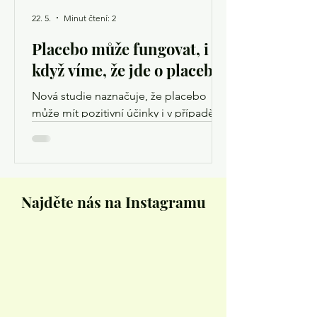
22. 5.
Minut čtení: 2
Placebo může fungovat, i
když víme, že jde o placebo
Nová studie naznačuje, že placebo
může mít pozitivní účinky i v případě,
kdy pacient přesně ví, že neužívá
skutečný lék. Výzkum u starších
dospělých ukázal, že tzv. otevřené
placebo dokáže snížit vnímaný stres a
mírně zlepšit paměť i fyzickou
Najděte nás na Instagramu
výkonnost. Do třítýdenní studie bylo
zařazeno 90 zdravých seniorů, kteří byli
rozděleni do tří skupin – kontrolní,
skupiny s utajeným placebem a
skupiny s otevřeným placebem.
Účastníci absolvovali testy paměti,
pozornosti i fyzické kond