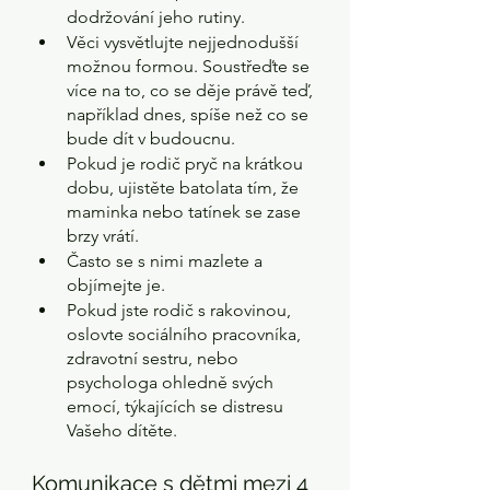
dodržování jeho rutiny.
Věci vysvětlujte nejjednodušší 
možnou formou. Soustřeďte se 
více na to, co se děje právě teď, 
například dnes, spíše než co se 
bude dít v budoucnu.
Pokud je rodič pryč na krátkou 
dobu, ujistěte batolata tím, že 
maminka nebo tatínek se zase 
brzy vrátí.
Často se s nimi mazlete a 
objímejte je.
Pokud jste rodič s rakovinou, 
oslovte sociálního pracovníka, 
zdravotní sestru, nebo 
psychologa ohledně svých 
emocí, týkajících se distresu 
Vašeho dítěte.
Komunikace s dětmi mezi 4 