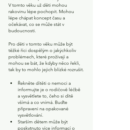
V tomto věku už děti mohou 
rakovinu lépe pochopit. Mohou 
lépe chápat koncept času a 
očekávat, co se může stát v 
budoucnosti.
Pro děti v tomto věku může být 
těžké říci dospělým o jakýchkoliv 
problémech, které prožívají a 
mohou se bát, že kdyby něco řekli, 
tak by to mohlo jejich blízké rozrušit.
Řekněte dítěti o nemoci a 
informujte je o rodičově léčbě 
a vysvětlete to, čeho si dítě 
všímá a co vnímá. Buďte 
připraveni na opakované 
vysvětlování.
Starším dětem může být 
poskytnuto více informací o 