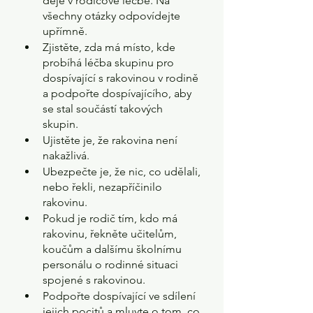
děje v rodičově léčbě. Na 
všechny otázky odpovídejte 
upřímně.
Zjistěte, zda má místo, kde 
probíhá léčba skupinu pro 
dospívající s rakovinou v rodině 
a podpořte dospívajícího, aby 
se stal součástí takových 
skupin. 
Ujistěte je, že rakovina není 
nakažlivá. 
Ubezpečte je, že nic, co udělali, 
nebo řekli, nezapříčinilo 
rakovinu.
Pokud je rodič tím, kdo má 
rakovinu, řekněte učitelům, 
koučům a dalšímu školnímu 
personálu o rodinné situaci 
spojené s rakovinou.
Podpořte dospívající ve sdílení 
jejich pocitů a mluvte o tom, co 