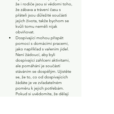
že i rodiče jsou si vědomi toho, 
že zábava a trávení času s 
přáteli jsou důležité součásti 
jejich života, takže bychom se 
kvůli tomu neměli nijak 
obviňovat.
Dospívající mohou přispět 
pomocí s domácími pracemi, 
jako například s vařením jídel. 
Není žádoucí, aby byli 
dospívající zahlceni aktivitami, 
ale pomáhání je součástí 
stáváním se dospělým. Ujistěte 
se, že to, co od dospívajících 
žádáte je ve zvladatelném 
poměru k jejich potřebám. 
Pokud si uvědomíte, že dělají 
příliš, promluvte si s Vaším 
ošetřujícím týmem o své 
rodinné situaci a zjistěte, zda 