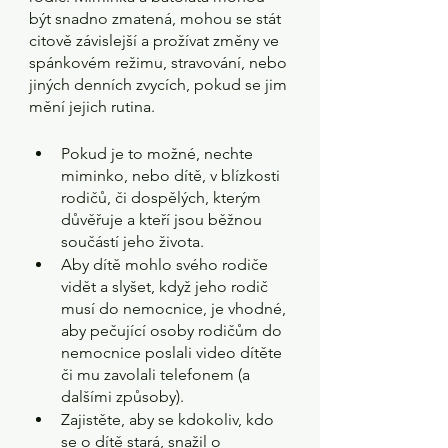
být snadno zmatená, mohou se stát 
citově závislejší a prožívat změny ve 
spánkovém režimu, stravování, nebo 
jiných denních zvycích, pokud se jim 
mění jejich rutina.
Pokud je to možné, nechte 
miminko, nebo dítě, v blízkosti 
rodičů, či dospělých, kterým 
důvěřuje a kteří jsou běžnou 
součástí jeho života.
Aby dítě mohlo svého rodiče 
vidět a slyšet, když jeho rodič 
musí do nemocnice, je vhodné, 
aby pečující osoby rodičům do 
nemocnice poslali video dítěte 
či mu zavolali telefonem (a 
dalšími způsoby).
Zajistěte, aby se kdokoliv, kdo 
se o dítě stará, snažil o 