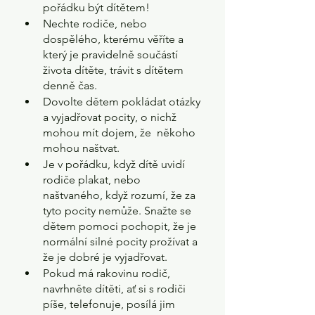
pořádku být dítětem!
Nechte rodiče, nebo 
dospělého, kterému věříte a 
který je pravidelně součástí 
života dítěte, trávit s dítětem 
denně čas.
Dovolte dětem pokládat otázky 
a vyjadřovat pocity, o nichž 
mohou mít dojem, že  někoho 
mohou naštvat.
Je v pořádku, když dítě uvidí 
rodiče plakat, nebo 
naštvaného, když rozumí, že za 
tyto pocity nemůže. Snažte se 
dětem pomoci pochopit, že je 
normální silné pocity prožívat a 
že je dobré je vyjadřovat.
Pokud má rakovinu rodič, 
navrhněte dítěti, ať si s rodiči 
píše, telefonuje, posílá jim 