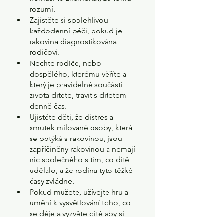
rozumí.
Zajistěte si spolehlivou 
každodenní péči, pokud je 
rakovina diagnostikována 
rodičovi.
Nechte rodiče, nebo 
dospělého, kterému věříte a 
který je pravidelně součástí 
života dítěte, trávit s dítětem 
denně čas.
Ujistěte děti, že distres a 
smutek milované osoby, která 
se potýká s rakovinou, jsou 
zapříčiněny rakovinou a nemají 
nic společného s tím, co dítě 
udělalo, a že rodina tyto těžké 
časy zvládne.
Pokud můžete, užívejte hru a 
umění k vysvětlování toho, co 
se děje a vyzvěte dítě aby si 