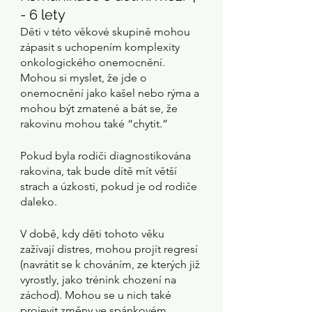
- 6 lety
Děti v této věkové skupině mohou 
zápasit s uchopením komplexity 
onkologického onemocnění. 
Mohou si myslet, že jde o 
onemocnění jako kašel nebo rýma a 
mohou být zmatené a bát se, že 
rakovinu mohou také “chytit.”
Pokud byla rodiči diagnostikována 
rakovina, tak bude dítě mít větší 
strach a úzkosti, pokud je od rodiče 
daleko.
V době, kdy děti tohoto věku 
zažívají distres, mohou projít regresí 
(navrátit se k chováním, ze kterých již 
vyrostly, jako trénink chození na 
záchod). Mohou se u nich také 
projevit změny ve spánkovém 