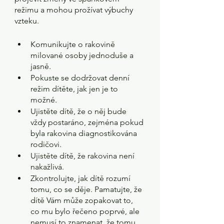
režimu a mohou prožívat výbuchy 
vzteku.
Komunikujte o rakovině 
milované osoby jednoduše a 
jasně. 
Pokuste se dodržovat denní 
režim dítěte, jak jen je to 
možné. 
Ujistěte dítě, že o něj bude 
vždy postaráno, zejména pokud 
byla rakovina diagnostikována 
rodičovi.
Ujistěte dítě, že rakovina není 
nakažlivá.
Zkontrolujte, jak dítě rozumí 
tomu, co se děje. Pamatujte, že 
dítě Vám může zopakovat to, 
co mu bylo řečeno poprvé, ale 
nemusí to znamenat, že tomu 