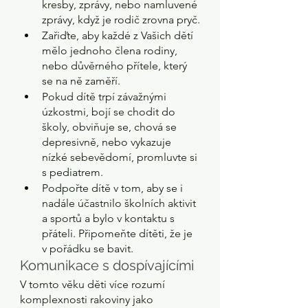
kresby, zprávy, nebo namluvené 
zprávy, když je rodič zrovna pryč.
Zařiďte, aby každé z Vašich dětí 
mělo jednoho člena rodiny, 
nebo důvěrného přítele, který 
se na ně zaměří. 
Pokud dítě trpí závažnými 
úzkostmi, bojí se chodit do 
školy, obviňuje se, chová se 
depresivně, nebo vykazuje 
nízké sebevědomí, promluvte si 
s pediatrem.
Podpořte dítě v tom, aby se i 
nadále účastnilo školních aktivit 
a sportů a bylo v kontaktu s 
přáteli. Připomeňte dítěti, že je 
v pořádku se bavit.
Komunikace s dospívajícími
V tomto věku děti více rozumí 
komplexnosti rakoviny jako 