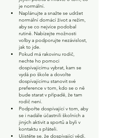
je normální.
Naplánujte a snažte se udržet 
normální domácí život a režim, 
aby se co nejvíce podobal 
rutině. Nabízejte možnosti 
volby a podporujte nezávislost, 
jak to jde.
Pokud má rakovinu rodič, 
nechte ho pomoci 
dospívajícímu vybrat, kam se 
vydá po škole a dovolte 
dospívajícímu stanovit své 
preference v tom, kdo se o ně 
bude starat v případě, že tam 
rodič není.
Podpořte dospívající v tom, aby 
se i nadále účastnili školních a 
jiných aktivit a sportů a byli v 
kontaktu s přáteli. 
Ujistěte se, že dospívající vědí, 