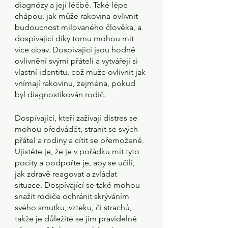
diagnózy a její léčbě. Také lépe 
chápou, jak může rakovina ovlivnit 
budoucnost milovaného člověka, a 
dospívající díky tomu mohou mít 
více obav. Dospívající jsou hodně 
ovlivnění svými přáteli a vytvářejí si 
vlastní identitu, což může ovlivnit jak 
vnímají rakovinu, zejména, pokud 
byl diagnostikován rodič.
Dospívající, kteří zažívají distres se 
mohou předvádět, stranit se svých 
přátel a rodiny a cítit se přemoženě. 
Ujistěte je, že je v pořádku mít tyto 
pocity a podpořte je, aby se učili, 
jak zdravě reagovat a zvládat 
situace. Dospívající se také mohou 
snažit rodiče ochránit skrýváním 
svého smutku, vzteku, či strachů, 
takže je důležité se jim pravidelně 