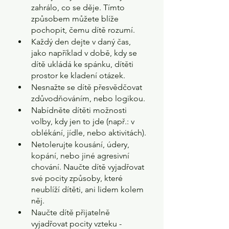
zahrálo, co se děje. Tímto 
způsobem můžete blíže 
pochopit, čemu dítě rozumí.
Každý den dejte v daný čas, 
jako například v době, kdy se 
dítě ukládá ke spánku, dítěti 
prostor ke kladení otázek.
Nesnažte se dítě přesvědčovat 
zdůvodňováním, nebo logikou.
Nabídněte dítěti možnosti 
volby, kdy jen to jde (např.: v 
oblékání, jídle, nebo aktivitách).
Netolerujte kousání, údery, 
kopání, nebo jiné agresivní 
chování. Naučte dítě vyjadřovat 
své pocity způsoby, které 
neublíží dítěti, ani lidem kolem 
něj.
Naučte dítě přijatelně 
vyjadřovat pocity vzteku - 