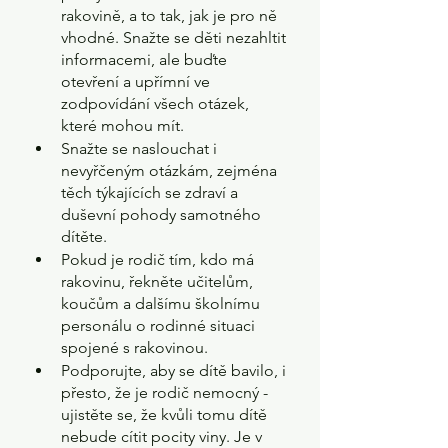
rakovině, a to tak, jak je pro ně 
vhodné. Snažte se děti nezahltit 
informacemi, ale buďte 
otevření a upřímní ve 
zodpovídání všech otázek, 
které mohou mít.
Snažte se naslouchat i 
nevyřčeným otázkám, zejména 
těch týkajících se zdraví a 
duševní pohody samotného 
dítěte.
Pokud je rodič tím, kdo má 
rakovinu, řekněte učitelům, 
koučům a dalšímu školnímu 
personálu o rodinné situaci 
spojené s rakovinou.
Podporujte, aby se dítě bavilo, i 
přesto, že je rodič nemocný - 
ujistěte se, že kvůli tomu dítě 
nebude cítit pocity viny. Je v 