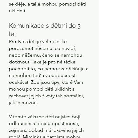
se děje, a také mohou pomoci děti 
uklidnit.
Komunikace s dětmi do 3 
let 
Pro tyto děti je velmi těžké 
porozumět něčemu, co nevidí, 
nebo něčemu, čeho se nemohou 
dotknout. Také je pro ně těžké 
pochopit to, co nemoc zapříčiňuje a 
co mohou teď a v budoucnosti 
očekávat. Zde jsou tipy, které Vám 
mohou pomoci děti uklidnit a 
zachovat jejich životy tak normální, 
jak je možné. 
V tomto věku se děti nejvíce bojí 
odloučení a pocitu opuštěnosti, 
zejména pokud má rakovinu jejich 
rodič. Miminka a batolata mohou 