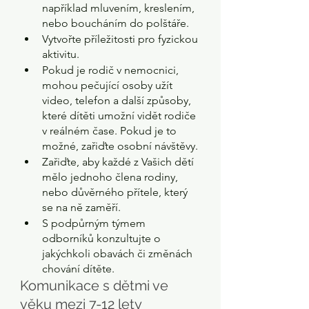
například mluvením, kreslením, 
nebo boucháním do polštáře.
Vytvořte příležitosti pro fyzickou 
aktivitu.
Pokud je rodič v nemocnici, 
mohou pečující osoby užít 
video, telefon a další způsoby, 
které dítěti umožní vidět rodiče 
v reálném čase. Pokud je to 
možné, zařiďte osobní návštěvy.
Zařiďte, aby každé z Vašich dětí 
mělo jednoho člena rodiny, 
nebo důvěrného přítele, který 
se na ně zaměří. 
S podpůrným týmem 
odborníků konzultujte o 
jakýchkoli obavách či změnách 
chování dítěte.
Komunikace s dětmi ve 
věku mezi 7-12 lety