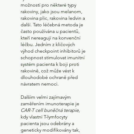
možností pro některé typy 
rakoviny, jako jsou melanom, 
rakovina plic, rakovina ledvin a 
další. Tato léčebná metoda je 
často používána u pacientů, 
kteří nereagují na konvenční 
léčbu. Jedním z klíčových 
výhod checkpoint inhibitorů je 
schopnost stimulovat imunitní 
systém pacienta k boji proti 
rakovině, což může vést k 
dlouhodobé ochraně před 
návratem nemoci. 
Dalším velmi zajímavým 
zaměřením imunoterapie je 
CAR-T cell buněčná terapie, 
kdy vlastní T-lymfocyty 
pacienta jsou odebrány a 
geneticky modifikovány tak, 