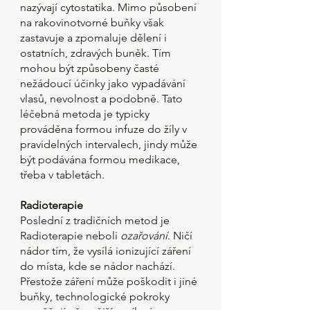
nazývají cytostatika. Mimo působení 
na rakovinotvorné buňky však 
zastavuje a zpomaluje dělení i 
ostatních, zdravých buněk. Tím 
mohou být způsobeny časté 
nežádoucí účinky jako vypadávání 
vlasů, nevolnost a podobně. Tato 
léčebná metoda je typicky 
prováděna formou infuze do žíly v 
pravidelných intervalech, jindy může 
být podávána formou medikace, 
třeba v tabletách. 
Radioterapie
Poslední z tradičních metod je 
Radioterapie neboli 
ozařování
. Ničí 
nádor tím, že vysílá ionizující záření 
do místa, kde se nádor nachází. 
Přestože záření může poškodit i jiné 
buňky, technologické pokroky 