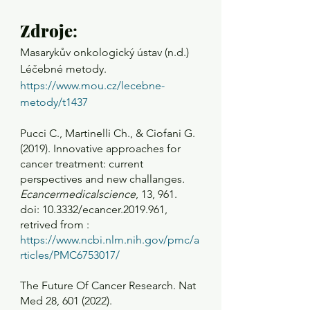
Zdroje
: 
Masarykův onkologický ústav (n.d.) 
Léčebné metody. 
https://www.mou.cz/lecebne-
metody/t1437
Pucci C., Martinelli Ch., & Ciofani G. 
(2019). Innovative approaches for 
cancer treatment: current 
perspectives and new challanges
. 
Ecancermedicalscience
, 13, 961. 
doi: 10.3332/ecancer.2019.961, 
retrived from : 
https://www.ncbi.nlm.nih.gov/pmc/a
rticles/PMC6753017/
The Future Of Cancer Research. Nat 
Med 28, 601 (2022). 