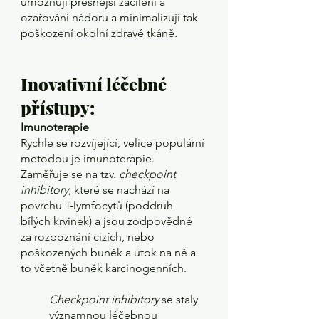
umožňují přesnější zacílení a 
ozařování nádoru a minimalizují tak 
poškození okolní zdravé tkáně.
Inovativní léčebné 
přístupy: 
Imunoterapie
Rychle se rozvíjející, velice populární 
metodou je imunoterapie. 
Zaměřuje se na tzv. 
checkpoint 
inhibitory
, které se nachází na 
povrchu T-lymfocytů (poddruh 
bílých krvinek) a jsou zodpovědné 
za rozpoznání cizích, nebo 
poškozených buněk a útok na ně a 
to včetně buněk karcinogenních.
Checkpoint inhibitory 
se staly 
významnou léčebnou 