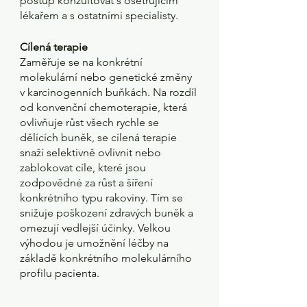
postup konzultovat s ošetřujícím 
lékařem a s ostatními specialisty. 
Cílená terapie 
Zaměřuje se na konkrétní 
molekulární nebo genetické změny 
v karcinogenních buňkách. Na rozdíl 
od konvenční chemoterapie, která 
ovlivňuje růst všech rychle se 
dělících buněk, se cílená terapie 
snaží selektivně ovlivnit nebo 
zablokovat cíle, které jsou 
zodpovědné za růst a šíření 
konkrétního typu rakoviny. Tím se 
snižuje poškození zdravých buněk a 
omezují vedlejší účinky. Velkou 
výhodou je umožnění léčby na 
základě konkrétního molekulárního 
profilu pacienta. 