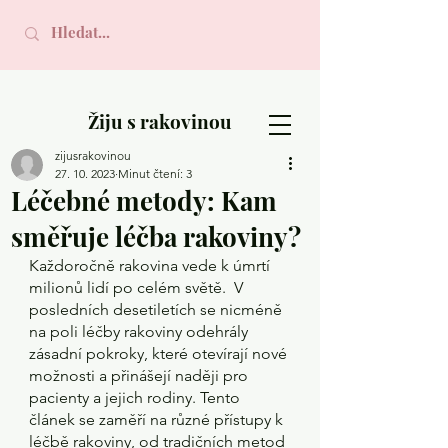
Žiju s rakovinou
zijusrakovinou
27. 10. 2023
Minut čtení: 3
Léčebné metody: Kam
směřuje léčba rakoviny?
Každoročně rakovina vede k úmrtí 
milionů lidí po celém světě.  V 
posledních desetiletích se nicméně 
na poli léčby rakoviny odehrály 
zásadní pokroky, které otevírají nové 
možnosti a přinášejí naději pro 
pacienty a jejich rodiny. Tento 
článek se zaměří na různé přístupy k 
léčbě rakoviny, od tradičních metod 