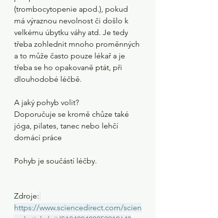
(trombocytopenie apod.), pokud 
má výraznou nevolnost či došlo k 
velkému úbytku váhy atd. Je tedy 
třeba zohlednit mnoho proměnných 
a to může často pouze lékař a je 
třeba se ho opakovaně ptát, při 
dlouhodobé léčbě.
A jaký pohyb volit?
Doporučuje se kromě chůze také 
jóga, pilates, tanec nebo lehčí 
domácí práce
Pohyb je součástí léčby.
Zdroje:
https://www.sciencedirect.com/scien