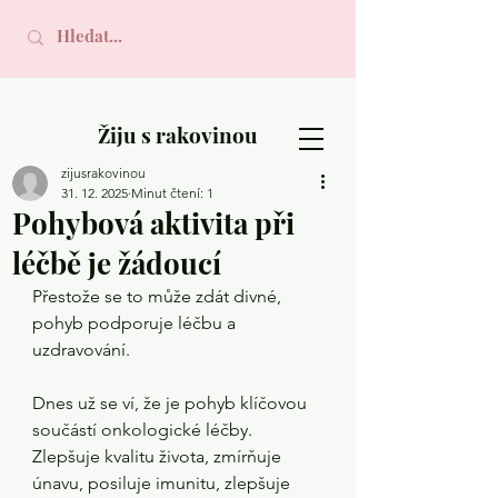
Žiju s rakovinou
zijusrakovinou
31. 12. 2025
Minut čtení: 1
Pohybová aktivita při
léčbě je žádoucí
Přestože se to může zdát divné, 
pohyb podporuje léčbu a 
uzdravování.
Dnes už se ví, že je pohyb klíčovou 
součástí onkologické léčby. 
Zlepšuje kvalitu života, zmírňuje 
únavu, posiluje imunitu, zlepšuje 