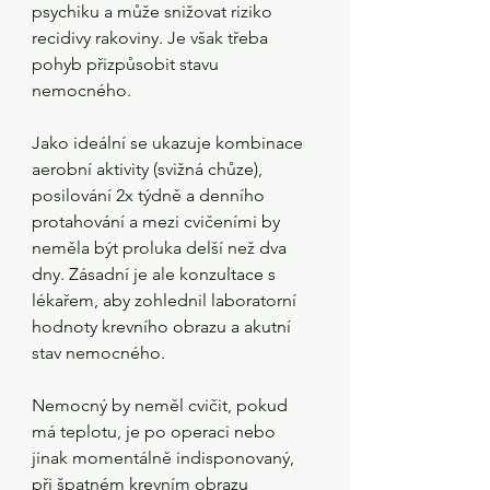
psychiku a může snižovat riziko 
recidivy rakoviny. Je však třeba 
pohyb přizpůsobit stavu 
nemocného.
Jako ideální se ukazuje kombinace 
aerobní aktivity (svižná chůze), 
posilování 2x týdně a denního 
protahování a mezi cvičeními by 
neměla být proluka delší než dva 
dny. Zásadní je ale konzultace s 
lékařem, aby zohlednil laboratorní 
hodnoty krevního obrazu a akutní 
stav nemocného. 
Nemocný by neměl cvičit, pokud 
má teplotu, je po operaci nebo 
jinak momentálně indisponovaný, 
při špatném krevním obrazu 