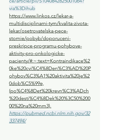
ce/article/pii/S1040842825001064?
via%3Dihub
https://www.linkos.cz/lekar-a-
multidisciplinarni-tym/kvalita-zivota-
lekar/osetrovatelska-pece-
stomie/pobyb/doporuceni-
preskripce-programu-pohybove-
aktivity-pro-onkologicke-
pacienty/#:~:text=Kontraindikace%2
0ke%20cvi%C4%8Den%C3%AD%20P
ohybov%C3%A1%20aktivita%20je%2
0dob%C5%99e,
(po%C4%8Det%20krevn%C3%ADch
%20desti%C4%8Dek%20%3C50%200
00%20na%20mm3).
https://pubmed.ncbi.nlm.nih.gov/32
337494/