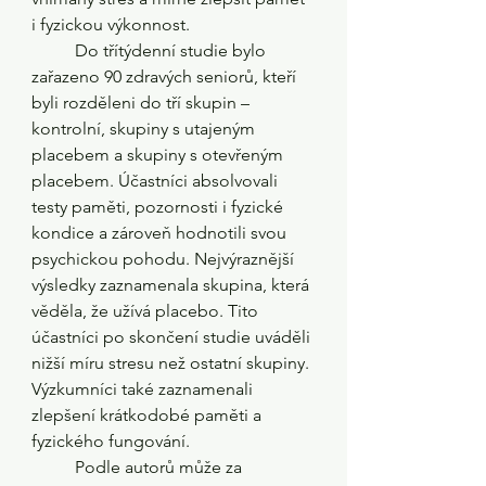
i fyzickou výkonnost.
	Do třítýdenní studie bylo 
zařazeno 90 zdravých seniorů, kteří 
byli rozděleni do tří skupin – 
kontrolní, skupiny s utajeným 
placebem a skupiny s otevřeným 
placebem. Účastníci absolvovali 
testy paměti, pozornosti i fyzické 
kondice a zároveň hodnotili svou 
psychickou pohodu. Nejvýraznější 
výsledky zaznamenala skupina, která 
věděla, že užívá placebo. Tito 
účastníci po skončení studie uváděli 
nižší míru stresu než ostatní skupiny. 
Výzkumníci také zaznamenali 
zlepšení krátkodobé paměti a 
fyzického fungování.
	Podle autorů může za 