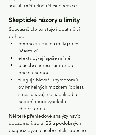
spustit měřitelné tělesné reakce.
Skeptické názory a limity
Současně ale existuje i opatrnější 
pohled:
mnoho studií má malý počet 
účastníků,
efekty bývají spíše mírné,
placebo neřeší samotnou 
příčinu nemoci,
funguje hlavně u symptomů 
ovlivnitelných mozkem (bolest, 
stres, únava), ne například u 
nádorů nebo vysokého 
cholesterolu.
Některé přehledové analýzy navíc 
upozorňují, že u IBS a podobných 
diagnóz bývá placebo efekt obecně 