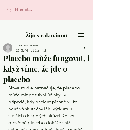
Žiju s rakovinou
zijusrakovinou
22. 5.
Minut čtení: 2
Placebo může fungovat, i
když víme, že jde o
placebo
Nová studie naznačuje, že placebo 
může mít pozitivní účinky i v 
případě, kdy pacient přesně ví, že 
neužívá skutečný lék. Výzkum u 
starších dospělých ukázal, že tzv. 
otevřené placebo dokáže snížit 
vnímaný stres a mírně zlepšit paměť 