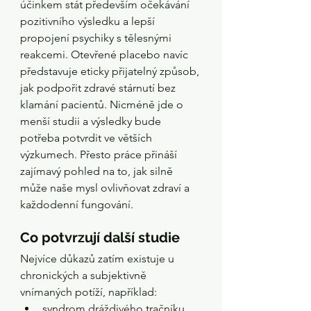
účinkem stát především očekávání 
pozitivního výsledku a lepší 
propojení psychiky s tělesnými 
reakcemi. Otevřené placebo navíc 
představuje eticky přijatelný způsob, 
jak podpořit zdravé stárnutí bez 
klamání pacientů. Nicméně jde o 
menší studii a výsledky bude 
potřeba potvrdit ve větších 
výzkumech. Přesto práce přináší 
zajímavý pohled na to, jak silně 
může naše mysl ovlivňovat zdraví a 
každodenní fungování.
Co potvrzují další studie
Nejvíce důkazů zatím existuje u 
chronických a subjektivně 
vnímaných potíží, například:
syndrom dráždivého tračníku 