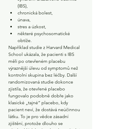
(IBS),
chronická bolest,
únava,
stres a úzkost,
některé psychosomatické 
obtíže.
Například studie z Harvard Medical 
School ukázala, že pacienti s IBS 
měli po otevřeném placebu 
výraznější úlevu od symptomů než 
kontrolní skupina bez léčby. Další 
randomizovaná studie dokonce 
zjistila, že otevřené placebo 
fungovalo podobně dobře jako 
klasické „tajné“ placebo, kdy 
pacient neví, že dostává neúčinnou 
látku. To je pro vědce zásadní 
zjištění, protože dlouho se 