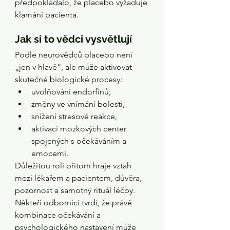
předpokládalo, že placebo vyžaduje 
klamání pacienta.
Jak si to vědci vysvětlují
Podle neurovědců placebo není 
„jen v hlavě“, ale může aktivovat 
skutečné biologické procesy:
uvolňování endorfinů,
změny ve vnímání bolesti,
snížení stresové reakce,
aktivaci mozkových center 
spojených s očekáváním a 
emocemi.
Důležitou roli přitom hraje vztah 
mezi lékařem a pacientem, důvěra, 
pozornost a samotný rituál léčby. 
Někteří odborníci tvrdí, že právě 
kombinace očekávání a 
psychologického nastavení může 