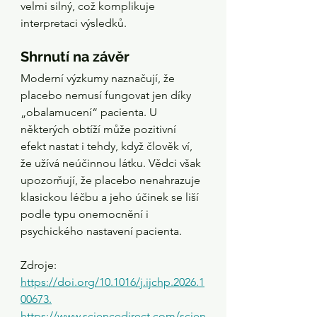
velmi silný, což komplikuje 
interpretaci výsledků.
Shrnutí na závěr
Moderní výzkumy naznačují, že 
placebo nemusí fungovat jen díky 
„obalamucení“ pacienta. U 
některých obtíží může pozitivní 
efekt nastat i tehdy, když člověk ví, 
že užívá neúčinnou látku. Vědci však 
upozorňují, že placebo nenahrazuje 
klasickou léčbu a jeho účinek se liší 
podle typu onemocnění i 
psychického nastavení pacienta.
Zdroje:
https://doi.org/10.1016/j.ijchp.2026.1
00673
.
https://www.sciencedirect.com/scien