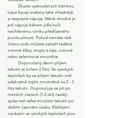
	Zkuste vyzkoušet pití slámkou. 
Lépe bývají snášeny také chladnější 
a nesycené nápoje. Méně vhodné je 
pití nápoje během jídla kvůli 
nechtěnému vzniku předčasného 
pocitu plnosti. Pokud nemáte rádi 
čistou vodu můžete zařadit ředěné 
ovocné šťávy, sirupy a čaje, ovocné 
nebo zeleninové smoothie.
	Doporučený denní příjem 
tekutin je kolem 2 litrů. Ve vysokých 
teplotách by se příjem tekutin měl 
adekvátně zvýšit, minimálně na 2 - 3 
litry tekutin. Doporučuje se pít po 
menších částech (1-2 dcl) častěji, 
spíše než velké množství tekutin po 
delším časovém úseku. Křehkými 
osobami ve vysokých teplotách jsou 