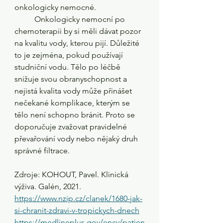
onkologicky nemocné.
	Onkologicky nemocní po 
chemoterapii by si měli dávat pozor 
na kvalitu vody, kterou pijí. Důležité 
to je zejména, pokud používají 
studniční vodu. Tělo po léčbě 
snižuje svou obranyschopnost a 
nejistá kvalita vody může přinášet 
nečekané komplikace, kterým se 
tělo není schopno bránit. Proto se 
doporučuje zvažovat pravidelné 
převařování vody nebo nějaký druh 
správné filtrace.
Zdroje: 
KOHOUT, Pavel. Klinická 
výživa. Galén, 2021.
https://www.nzip.cz/clanek/1680-jak-
si-chranit-zdravi-v-tropickych-dnech
https://medlineplus.gov/ency/patien