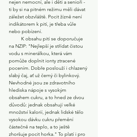
nejen nemocní, ale i děti a senioři - 
ti by si na pitném režimu měli dávat 
záležet obzvláště. Pocit žízně není 
indikátorem k pití, je třeba vůle 
nebo pobízení.
	K obsahu pití se doporučuje 
na NZIP: 
"Nejlepší je střídat čistou 
vodu s minerálkou, která vám 
pomůže doplnit ionty ztracené 
pocením. Dobře poslouží i chlazený 
slabý čaj, ať už černý či bylinkový. 
Nevhodné jsou ze zdravotního 
hlediska nápoje s vysokým 
obsahem cukru, a to hned ze dvou 
důvodů: jednak obsahují velké 
množství kalorií, jednak lidské tělo 
vysokou dávku cukru přemění 
částečně na teplo, a to ještě 
zhoršuje pocit horka." To platí i pro 