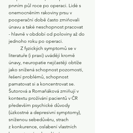
prvním půl roce po operaci. Lidé s 
onemocněním rakoviny prsu v 
pooperační době často zmiňovali 
únavu a také neschopnost pracovat 
- hlavně v období od poloviny až do 
jednoho roku po operaci. 
	Z fyzických symptomů se v 
literatuře (i praxi) uvádějí kromě 
únavy, neuropatie nejčastěji obtíže 
jako snížená schopnost pozornosti, 
řešení problémů, schopnost 
pamatovat si a koncentrovat se. 
Šutorová a Romaňáková zmiňují v 
kontextu prožívání pacientů v ČR 
především psychické důvody 
(úzkostné a depresivní symptomy), 
sníženou sebedůvěru, strach 
z konkurence, oslabení vlastních 