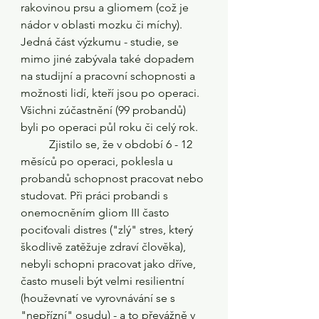
rakovinou prsu a gliomem (což je 
nádor v oblasti mozku či míchy). 
Jedná část výzkumu - studie, se 
mimo jiné zabývala také dopadem 
na studijní a pracovní schopnosti a 
možnosti lidí, kteří jsou po operaci. 
Všichni zúčastnění (99 probandů) 
byli po operaci půl roku či celý rok. 
	Zjistilo se, že v období 6 - 12 
měsíců po operaci, poklesla u 
probandů schopnost pracovat nebo 
studovat. Při práci probandi s 
onemocněním gliom III často 
pociťovali distres ("zlý" stres, který 
škodlivě zatěžuje zdraví člověka), 
nebyli schopni pracovat jako dříve, 
často museli být velmi resilientní 
(houževnatí ve vyrovnávání se s 
"nepřízní" osudu) - a to převážně v 