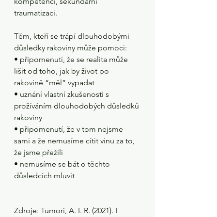
kompetencí, sekundární 
traumatizaci.
Těm, kteří se trápí dlouhodobými 
důsledky rakoviny může pomoci:
• připomenutí, že se realita může 
lišit od toho, jak by život po 
rakovině “měl” vypadat
• uznání vlastní zkušenosti s 
prožíváním dlouhodobých důsledků 
rakoviny
• připomenutí, že v tom nejsme 
sami a že nemusíme cítit vinu za to, 
že jsme přežili
• nemusíme se bát o těchto 
důsledcích mluvit
Zdroje: Tumori, A. I. R. (2021). I 