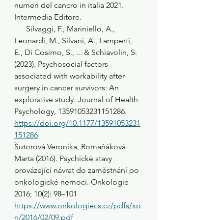
numeri del cancro in italia 2021. 
Intermedia Editore.                               
      Silvaggi, F., Mariniello, A., 
Leonardi, M., Silvani, A., Lamperti, 
E., Di Cosimo, S., ... & Schiavolin, S. 
(2023). Psychosocial factors 
associated with workability after 
surgery in cancer survivors: An 
explorative study. Journal of Health 
Psychology, 13591053231151286. 
https://doi.org/10.1177/13591053231
151286
Šutorová Veronika, Romaňáková 
Marta (2016). Psychické stavy 
provázející návrat do zaměstnání po 
onkologické nemoci. Onkologie 
2016; 10(2): 98–101 
https://www.onkologiecs.cz/pdfs/xo
n/2016/02/09.pdf