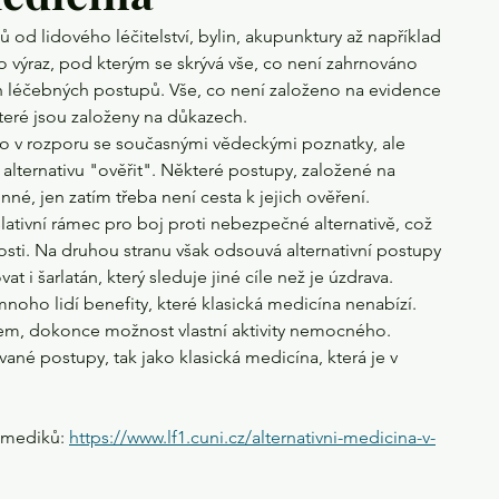
od lidového léčitelství, bylin, akupunktury až například 
o výraz, pod kterým se skrývá vše, co není zahrnováno 
h léčebných postupů. Vše, co není založeno na evidence 
teré jsou založeny na důkazech.
mo v rozporu se současnými vědeckými poznatky, ale 
é alternativu "ověřit". Některé postupy, založené na 
né, jen zatím třeba není cesta k jejich ověření. 
slativní rámec pro boj proti nebezpečné alternativě, což 
osti. Na druhou stranu však odsouvá alternativní postupy 
t i šarlatán, který sleduje jiné cíle než je úzdrava.
mnoho lidí benefity, které klasická medicína nenabízí. 
zájem, dokonce možnost vlastní aktivity nemocného. 
ané postupy, tak jako klasická medicína, která je v 
 mediků: 
https://www.lf1.cuni.cz/alternativni-medicina-v-