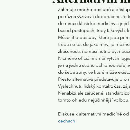
Zahrnuje mnoho postupů a přístupů 
po různá výživová doporučení. Je t
do rámce klasické medicíny a jejíc
based postupech, tedy takových, k
Může jít o postupy, které jsou pří
třeba i o to, do jaké míry, je možn
zkušenosti, nemusí nutně být neúčin
Nicméně oficiální směr vytváří legi
je na jednu stranu ochranou veřejn
do šedé zóny, ve které může existova
Přesto alternativa představuje pro 
Vyslechnutí, lidský kontakt, čas, 
Nenabízí ale zaručené, standardizov
tomto ohledu nejúčinnější volbou.
Diskuse k alternativní medicíně od
cechach