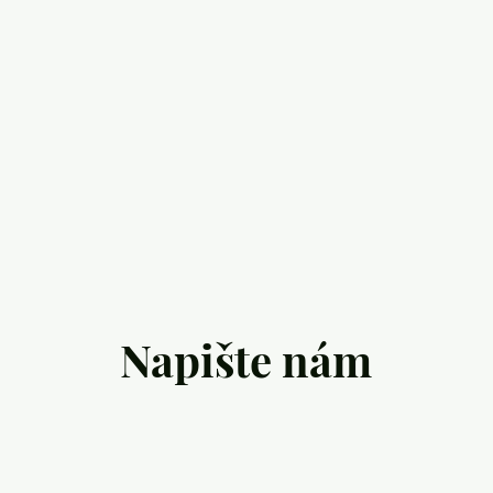
Napište nám
olou,
Máte po léčbě pocit „mlhy v
ých
hlavě“? Nejste sami