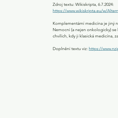
Zdroj textu: Wikiskripta, 6.7.2024: 
https://www.wikiskripta.eu/w/A
Komplementární medicína je jiný ná
Nemocní (a nejen onkologicky) se k 
chvílích, kdy ji klasická medicína, 
Doplnění textu viz: 
https://www.nzi