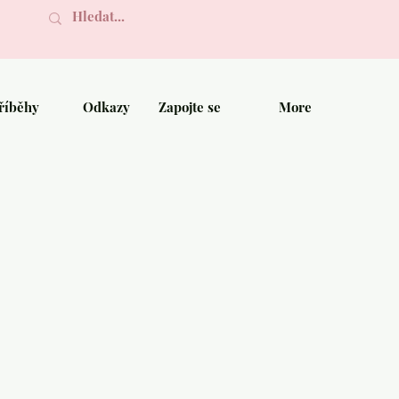
říběhy
Odkazy
Zapojte se
More