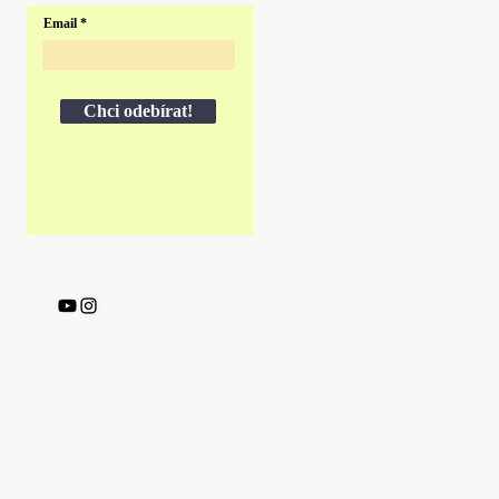
Email
Chci odebírat!