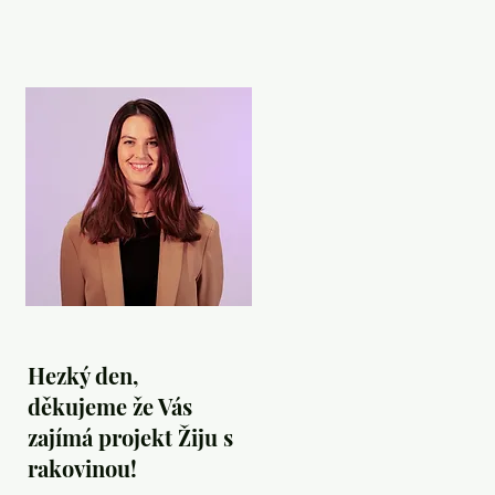
Hezký den,
děkujeme že Vás
zajímá projekt Žiju s
rakovinou!