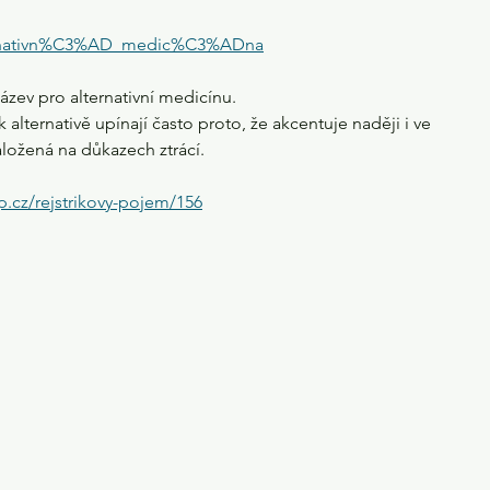
lternativn%C3%AD_medic%C3%ADna
zev pro alternativní medicínu.
alternativě upínají často proto, že akcentuje naději i ve 
založená na důkazech ztrácí.
p.cz/rejstrikovy-pojem/156